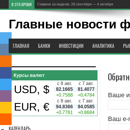
В ЭТО ВРЕМЯ
В
Главные новости 
ГЛАВНАЯ
БАНКИ
ИНВЕСТИЦИИ
АНАЛИТИКА
РЫ
Обратн
Курсы валют
с 8 авг.
с 7 авг.
USD, $
82.1665
81.4077
Ваше и
+0.7588
+0.4784
с 8 авг.
с 7 авг.
EUR, €
94.8366
94.0585
+0.7781
+0.8684
Ваш e-m
КАЛЕНДАРЬ