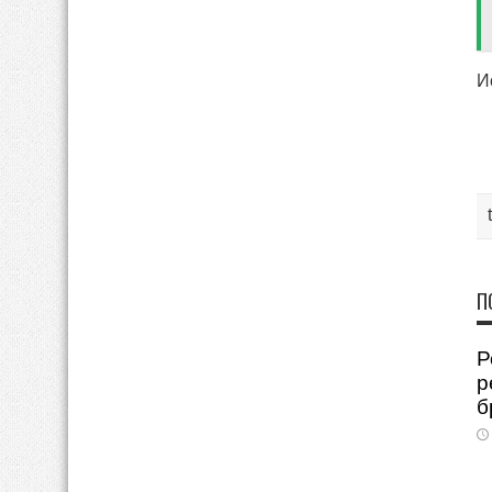
И
П
Р
р
б