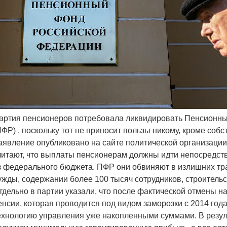
артия пенсионеров потребовала ликвидировать Пенсионн
ПФР) , поскольку тот не приносит пользы никому, кроме соб
аявление опубликовано на сайте политической организации
читают, что выплаты пенсионерам должны идти непосредст
з федерального бюджета. ПФР они обвиняют в излишних тр
ужды, содержании более 100 тысяч сотрудников, строитель
тдельно в партии указали, что после фактической отмены н
енсии, которая проводится под видом заморозки с 2014 год
ехнологию управления уже накопленными суммами. В резул