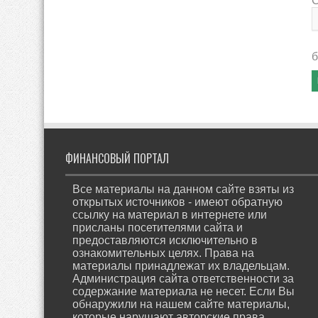
б
ФИНАНСОВЫЙ ПОРТАЛ
Все материалы на данном сайте взяты из
открытых источников - имеют обратную
ссылку на материал в интернете или
присланы посетителями сайта и
предоставляются исключительно в
ознакомительных целях. Права на
материалы принадлежат их владельцам.
Администрация сайта ответственности за
содержание материала не несет. Если Вы
обнаружили на нашем сайте материалы,
которые нарушают авторские права,