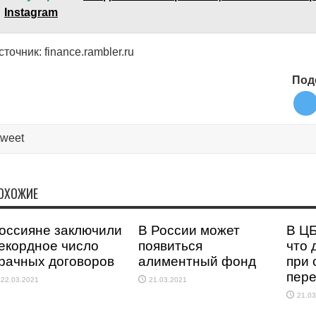
Instagram
сточник: finance.rambler.ru
Под
tweet
ОХОЖИЕ
оссияне заключили
В России может
В ЦБ
екордное число
появиться
что 
рачных договоров
алиментный фонд
при
пере
22.03.2021
21.03.2021
21.03