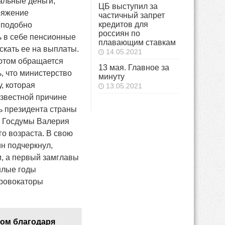
альные деньги,
ЦБ выступил за
ряжение
частичный запрет
кредитов для
 подобно
россиян по
ь в себе пенсионные
плавающим ставкам
скать ее на выплаты.
14.05.2021
потом обращается
13 мая. Главное за
, что министерство
минуту
, которая
13.05.2021
звестной причине
ь президента страны
а Госдумы Валерия
о возраста. В свою
н подчеркнул,
м, а первый замглавы
шлые годы
провокаторы
ом благодаря