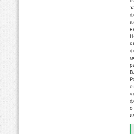
п
з
ф
а
н
Н
к
ф
м
р
В
Р
о
ч
ф
о
и