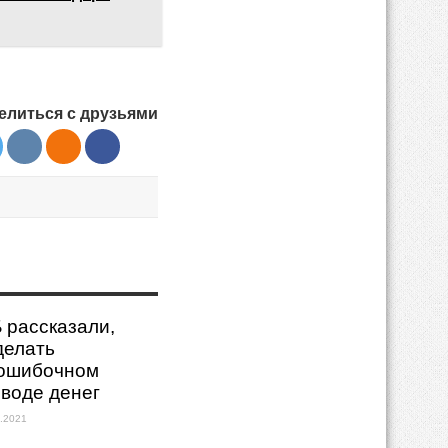
елиться с друзьями
 рассказали,
делать
 ошибочном
воде денег
.2021