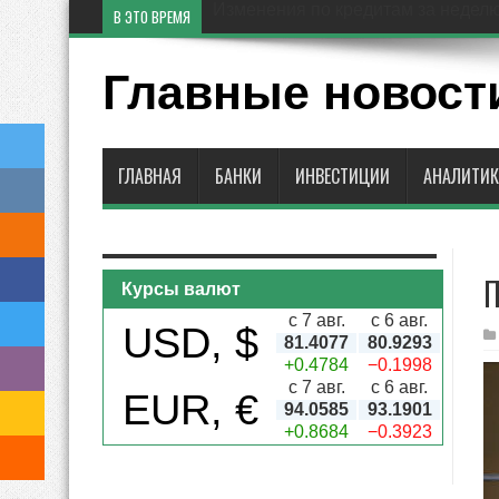
Изменения по кредитам за недел
В ЭТО ВРЕМЯ
Главные новост
ГЛАВНАЯ
БАНКИ
ИНВЕСТИЦИИ
АНАЛИТИК
П
Курсы валют
с 7 авг.
с 6 авг.
USD, $
81.4077
80.9293
+0.4784
−0.1998
с 7 авг.
с 6 авг.
EUR, €
94.0585
93.1901
+0.8684
−0.3923