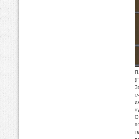
П
(
З
с
и
н
О
п
т