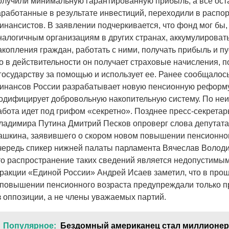
олучили минимальную гарантированную прибыль, а все ост
аработанные в результате инвестиций, переходили в распо
инансистов. В заявлении подчеркивается, что фонд мог бы,
налогичным организациям в других странах, аккумулироват
акопления граждан, работать с ними, получать прибыль и пу
о в действительности он получает страховые начисления, 
 государству за помощью и использует ее. Ранее сообщалось
инансов России разрабатывает новую пенсионную реформу
одифицирует добровольную накопительную систему. По неи
абота идет под грифом «секретно». Позднее пресс-секретар
ладимира Путина Дмитрий Песков опроверг слова депутат
ашкина, заявившего о скором новом повышении пенсионног
чередь спикер нижней палаты парламента Вячеслав Володи
то распространение таких сведений является недопустимы
ракции «Единой России» Андрей Исаев заметил, что в про
 повышении пенсионного возраста предупреждали только 
з оппозиции, а не члены уважаемых партий.
Популярное:
Бездомный американец стал миллионер