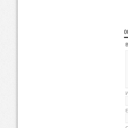
О
В
E