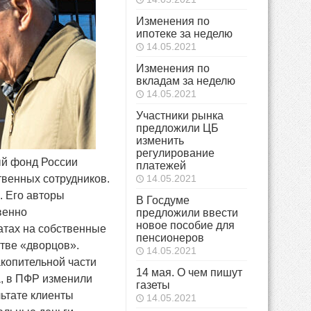
Изменения по
ипотеке за неделю
14.05.2021
Изменения по
вкладам за неделю
14.05.2021
Участники рынка
предложили ЦБ
изменить
регулирование
ый фонд России
платежей
ственных сотрудников.
14.05.2021
.
Его авторы
В Госдуме
венно
предложили ввести
новое пособие для
атах на собственные
пенсионеров
стве «дворцов».
14.05.2021
акопительной части
14 мая. О чем пишут
а, в ПФР изменили
газеты
ьтате клиенты
14.05.2021