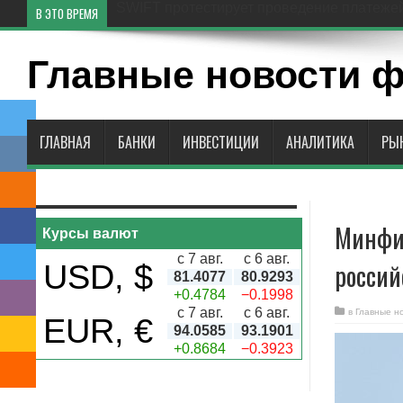
SWIFT протестирует проведение платеже
В ЭТО ВРЕМЯ
Главные новости 
ГЛАВНАЯ
БАНКИ
ИНВЕСТИЦИИ
АНАЛИТИКА
РЫ
Минфин
Курсы валют
с 7 авг.
с 6 авг.
россий
USD, $
81.4077
80.9293
+0.4784
−0.1998
с 7 авг.
с 6 авг.
в
Главные н
EUR, €
94.0585
93.1901
+0.8684
−0.3923