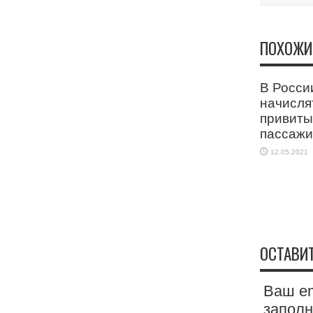
ПОХОЖИ
В Росси
начисля
привит
пассаж
12.05.2021
ОСТАВИ
Ваш em
запол