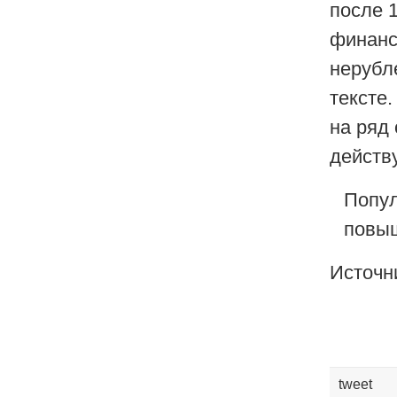
после 
финанс
нерубл
тексте
на ряд
действ
Попул
повыш
Источни
tweet