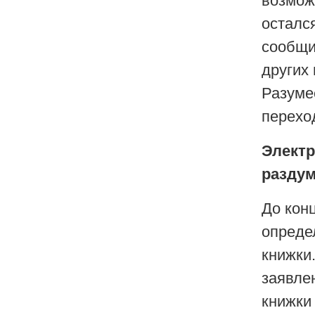
возмож
остался
сообщи
других
Разуме
перехо
Электр
разду
До кон
опреде
книжки
заявле
книжки