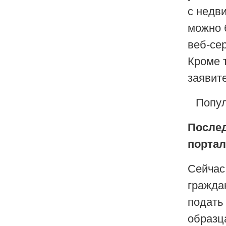
с недв
можно б
веб-се
Кроме 
заявит
Попул
Послед
портал
Сейчас
граждан
подать
образц