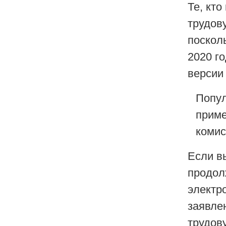
Те, кт
трудову
поскол
2020 го
версии
Попул
приме
комис
Если в
продол
электр
заявле
трудову