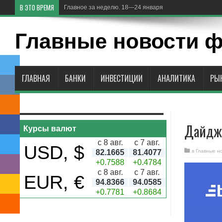
В ЭТО ВРЕМЯ
Главное за неделю. 18—24 января
Главные новости 
ГЛАВНАЯ
БАНКИ
ИНВЕСТИЦИИ
АНАЛИТИКА
РЫ
Дайдже
Курсы валют
с 8 авг.
с 7 авг.
USD, $
82.1665
81.4077
в
Главные н
+0.7588
+0.4784
с 8 авг.
с 7 авг.
EUR, €
94.8366
94.0585
+0.7781
+0.8684