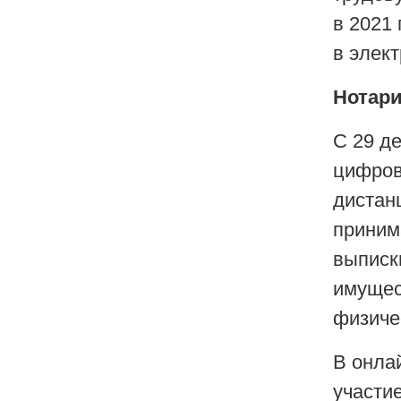
в 2021 
в элек
Нотари
С 29 д
цифров
дистан
приним
выписк
имущес
физиче
В онла
участи