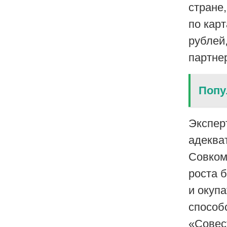
стране
по карт
рублей
партне
Попу
Экспер
адеква
Совком
роста 
и окуп
способс
«Совес