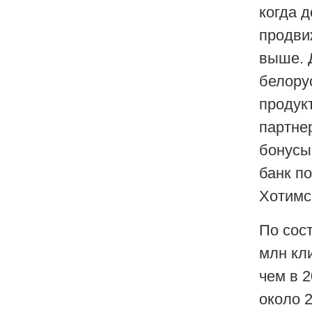
когда 
продви
выше. 
белору
продук
партне
бонусы 
банк п
Хотимс
По сост
млн кл
чем в 2
около 