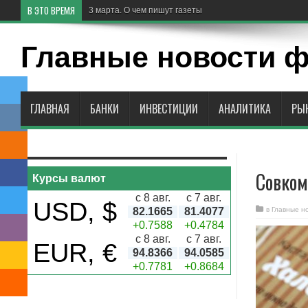
В ЭТО ВРЕМЯ
3 марта. О чем пишут газеты
Главные новости 
ГЛАВНАЯ
БАНКИ
ИНВЕСТИЦИИ
АНАЛИТИКА
РЫ
Совком
Курсы валют
с 8 авг.
с 7 авг.
USD, $
82.1665
81.4077
в
Главные н
+0.7588
+0.4784
с 8 авг.
с 7 авг.
EUR, €
94.8366
94.0585
+0.7781
+0.8684