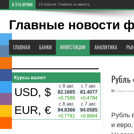
В ЭТО ВРЕМЯ
15 апреля. Главное за минуту
Главные новости 
ГЛАВНАЯ
БАНКИ
ИНВЕСТИЦИИ
АНАЛИТИКА
РЫ
Рубль 
Курсы валют
с 8 авг.
с 7 авг.
USD, $
82.1665
81.4077
в
Инвестици
+0.7588
+0.4784
с 8 авг.
с 7 авг.
EUR, €
94.8366
94.0585
Рубль 
+0.7781
+0.8684
и евро,