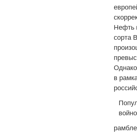
европе
скорре
Нефть 
сорта 
произо
превыс
Однако
в рамк
россий
Попул
войно
рамбле