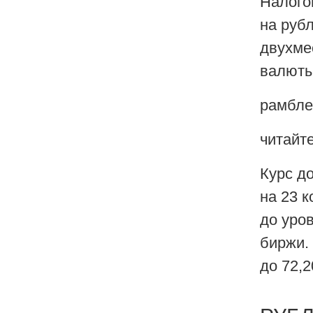
Налого
на руб
двухме
валюты
рамбле
читайт
Курс д
на 23 к
до уро
биржи.
до 72,