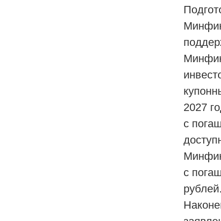
Подгот
Минфин
поддер
Минфин
инвест
купонн
2027 г
с пога
доступ
Минфин
с пога
рублей
Наконе