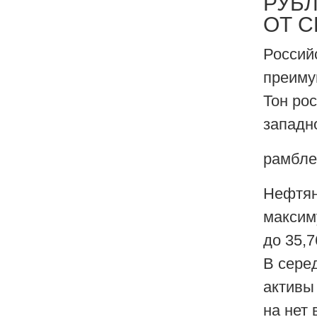
РУБ
ОТ 
Россий
преиму
Тон ро
западн
рамбле
Нефтян
максим
до 35,7
В сере
активы
на нет