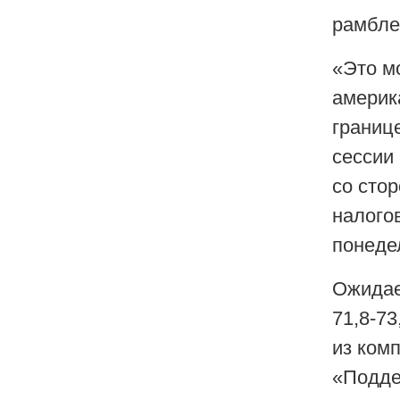
рамбле
«Это м
америк
границ
сессии
со стор
налого
понеде
Ожидает
71,8-7
из ком
«Подде