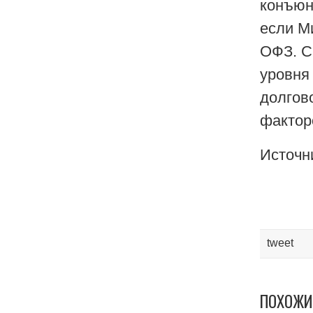
конъюн
если М
ОФЗ. С
уровня
долгов
фактор
Источни
tweet
ПОХОЖИ