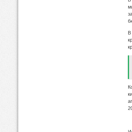
м
з
б
В
к
к
К
к
а
2
И