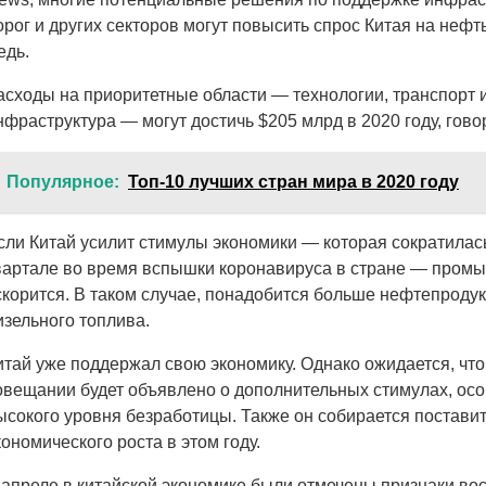
орог и других секторов могут повысить спрос Китая на нефть
едь.
асходы на приоритетные области — технологии, транспорт 
нфраструктура — могут достичь $205 млрд в 2020 году, гово
Популярное:
Топ-10 лучших стран мира в 2020 году
сли Китай усилит стимулы экономики — которая сократилас
вартале во время вспышки коронавируса в стране — пром
скорится. В таком случае, понадобится больше нефтепродук
изельного топлива.
итай уже поддержал свою экономику. Однако ожидается, чт
овещании будет объявлено о дополнительных стимулах, осо
ысокого уровня безработицы. Также он собирается поставит
кономического роста в этом году.
 апреле в китайской экономике были отмечены признаки во