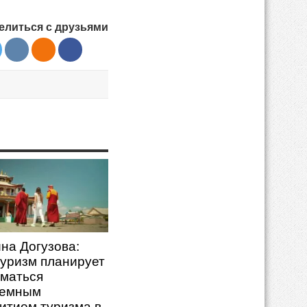
елиться с друзьями
на Догузова:
уризм планирует
маться
темным
итием туризма в