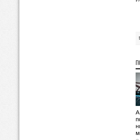
П
А
п
н
м