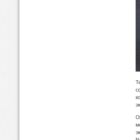
Т
с
к
э
О
м
э
N