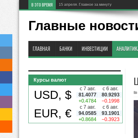
В ЭТО ВРЕМЯ
15 апреля. Главное за минуту
Главные новост
ГЛАВНАЯ
БАНКИ
ИНВЕСТИЦИИ
АНАЛИТИК
Ц
Курсы валют
с 7 авг.
с 6 авг.
USD, $
81.4077
80.9293
+0.4784
−0.1998
с 7 авг.
с 6 авг.
EUR, €
94.0585
93.1901
+0.8684
−0.3923