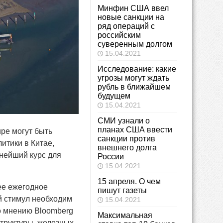
Минфин США ввел
новые санкции на
ряд операций с
российским
суверенным долгом
15.04.2021
Исследование: какие
угрозы могут ждать
рубль в ближайшем
будущем ​
15.04.2021
СМИ узнали о
планах США ввести
ре могут быть
санкции против
итики в Китае,
внешнего долга
ьнейший курс для
России
15.04.2021
15 апреля. О чем
ее ежегодное
пишут газеты
й стимул необходим
15.04.2021
о мнению Bloomberg
Максимальная
труктуры, железных