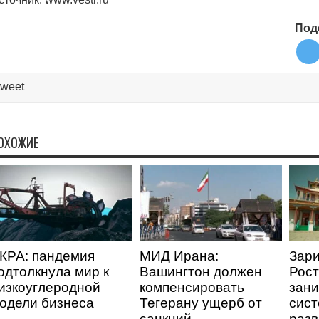
Под
tweet
ОХОЖИЕ
КРА: пандемия
МИД Ирана:
Зари
одтолкнула мир к
Вашингтон должен
Рост
изкоуглеродной
компенсировать
зани
одели бизнеса
Тегерану ущерб от
сис
санкций
разв