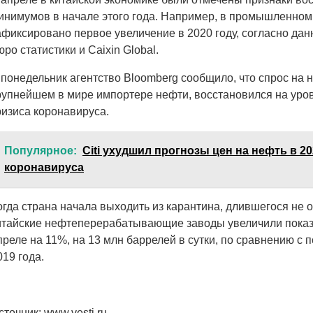
инимумов в начале этого года. Например, в промышленном
афиксировано первое увеличение в 2020 году, согласно да
юро статистики и Caixin Global.
 понедельник агентство Bloomberg сообщило, что спрос на н
рупнейшем в мире импортере нефти, восстановился на уро
ризиса коронавируса.
Популярное:
Citi ухудшил прогнозы цен на нефть в 20
коронавируса
огда страна начала выходить из карантина, длившегося не 
итайские нефтеперерабатывающие заводы увеличили показ
преле на 11%, на 13 млн баррелей в сутки, по сравнению с 
019 года.
сточник: www.vesti.ru