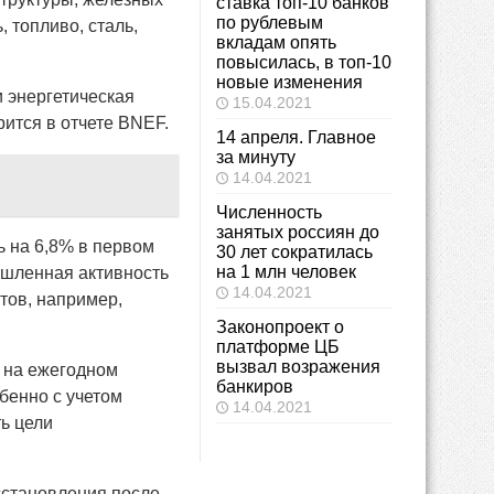
ставка топ-10 банков
по рублевым
, топливо, сталь,
вкладам опять
повысилась, в топ-10
новые изменения
и энергетическая
15.04.2021
рится в отчете BNEF.
14 апреля. Главное
за минуту
14.04.2021
Численность
занятых россиян до
ь на 6,8% в первом
30 лет сократилась
на 1 млн человек
ышленная активность
14.04.2021
тов, например,
Законопроект о
платформе ЦБ
вызвал возражения
о на ежегодном
банкиров
бенно с учетом
14.04.2021
ь цели
сстановления после