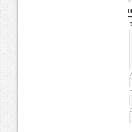
О
В
E