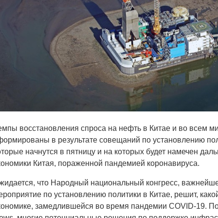
емпы восстановления спроса на нефть в Китае и во всем ми
формированы в результате совещаний по установлению пол
оторые начнутся в пятницу и на которых будет намечен дал
кономики Китая, пораженной пандемией коронавируса.
жидается, что Народный национальный конгресс, важнейш
ероприятие по установлению политики в Китае, решит, како
кономике, замедлившейся во время пандемии COVID-19. П
ews, многие потенциальные решения по поддержке инфрас