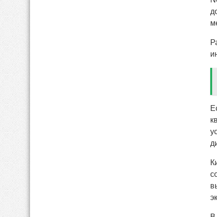
д
м
Р
и
Е
к
у
д
К
с
в
э
В