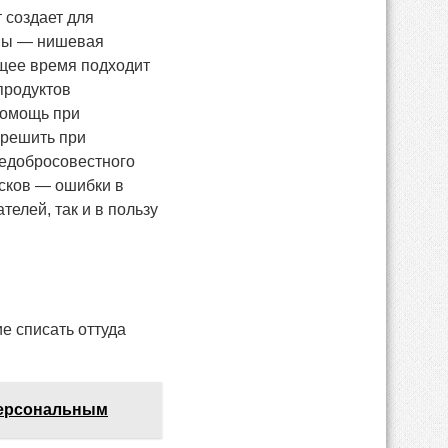
 создает для
ины — нишевая
ящее время подходит
 продуктов
помощь при
 решить при
недобросовестного
исков — ошибки в
елей, так и в пользу
е списать оттуда
персональным