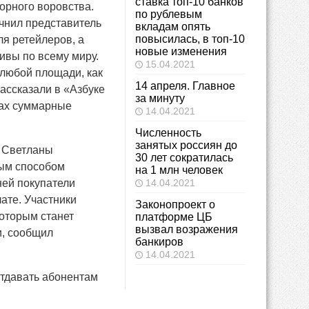
ставка топ-10 банков
орного воровства.
по рублевым
очнил представитель
вкладам опять
повысилась, в топ-10
ля ретейлеров, а
новые изменения
ивы по всему миру.
15.04.2021
 любой площади, как
14 апреля. Главное
рассказали в «Азбуке
за минуту
нах суммарные
14.04.2021
Численность
занятых россиян до
 Светланы
30 лет сократилась
ным способом
на 1 млн человек
ней покупатели
14.04.2021
лате. Участники
Законопроект о
которым станет
платформе ЦБ
вызвал возражения
и, сообщил
банкиров
14.04.2021
тдавать абонентам