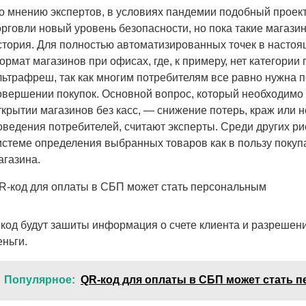
о мнению экспертов, в условиях пандемии подобный проект
орговли новый уровень безопасности, но пока такие магаз
стория. Для полностью автоматизированных точек в насто
ормат магазинов при офисах, где, к примеру, нет категории
льтрафреш, так как многим потребителям все равно нужна 
овершении покупок. Основной вопрос, который необходимо
ткрытии магазинов без касс, — снижение потерь, краж или 
оведения потребителей, считают эксперты. Среди других р
истеме определения выбранных товаров как в пользу покупат
агазина.
R-код для оплаты в СБП может стать персональным
 код будут зашиты информация о счете клиента и разрешени
еньги.
Популярное:
QR-код для оплаты в СБП может стать 