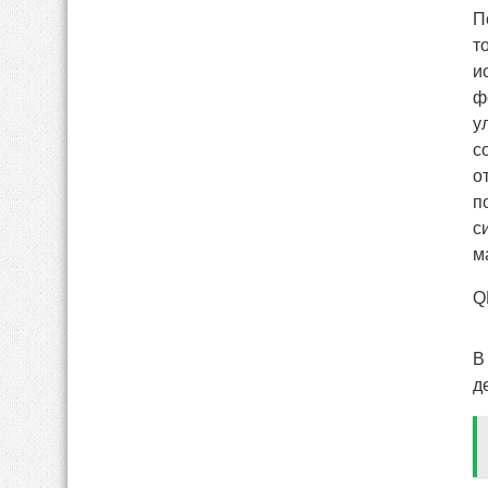
П
т
и
ф
у
с
о
п
с
м
Q
В
д