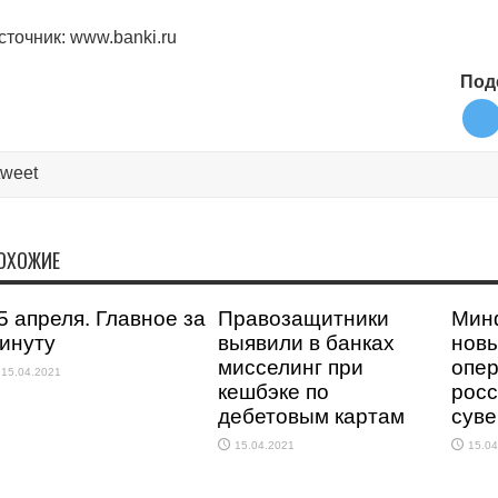
сточник: www.banki.ru
Под
tweet
ОХОЖИЕ
5 апреля. Главное за
Правозащитники
Мин
инуту
выявили в банках
новы
мисселинг при
опер
15.04.2021
кешбэке по
рос
дебетовым картам
сув
15.04.2021
15.04