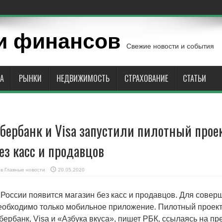
и финансов
Свежие новости и события
А
РЫНКИ
НЕДВИЖИМОСТЬ
СТРАХОВАНИЕ
СТАТЬИ
бербанк и Visa запустили пилотный прое
ез касс и продавцов
в
Главные новости
20.05.2020
 России появится магазин без касс и продавцов. Для совер
еобходимо только мобильное приложение. Пилотный проект
бербанк, Visa и «Азбука вкуса», пишет РБК, ссылаясь на пр