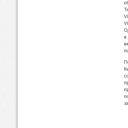
о
Т
V
V
О
в
в
п
П
К
с
п
п
п
з