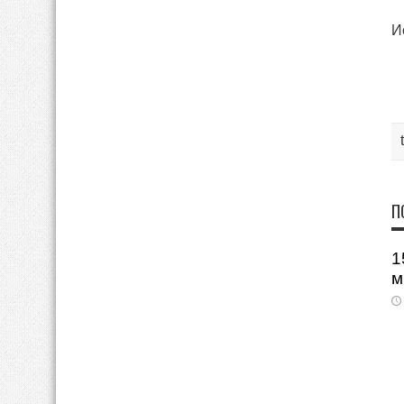
И
П
1
м