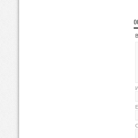
О
В
E