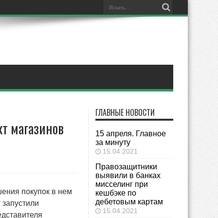
ГЛАВНЫЕ НОВОСТИ
кт магазинов
15 апреля. Главное
за минуту
15.04.2021
Правозащитники
выявили в банках
мисселинг при
шения покупок в нем
кешбэке по
дебетовым картам
 запустили
15.04.2021
едставителя