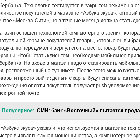
бербанка.
Технология тестируется в закрытом режиме на о
оличестве покупателей в магазине «Азбука вкуса», который
ентре «Москва-Сити», но в течение месяца должна стать до
агазин оснащен технологией компьютерного зрения, котора
иртуальной корзине покупателей товары, которые он выбрал
родукт, но передумал и вернул его на место, товар будет уд
орзины. Чтобы стать клиентом, необходимо мобильное при
бербанка. На входе в магазин надо отсканировать мобиль
од, расположенный на турникете. После этого можно взять 
овары и просто выйти: деньги с карты будут списаны автома
рохождения оплаты покупатель получает push-уведомление 
лектронной почте.
Популярное:
СМИ: банк «Восточный» пытается прода
 «Азбуке вкуса» указали, что используемая в магазине техн
ыстро выявлять случаи мошенничества, а компьютерное зр