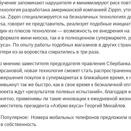
бучение запоминают нарушителя и минимизируют риск повт
ехнология разработана американской компанией Zippin, ут
isa. Zippin специализируется на безналичных технологиях д
isa, говорит ее представитель, реализует подобные инициат
дин из плюсов технологии — возможность ее внедрения на
 формате мини-киоска, так и в полноценном супермаркете, 
куса». По опыту работы подобных магазинов в других стра
отери из-за воровства сократились в три раза.
о мнению заместителя председателя правления Сбербанка
ирсановой, новая технология сможет стать распространен
овершения покупок в супермаркетах в ближайшее время, к 
ривыкнут так же быстро, как в свое время к безналичной оп
роекта ждут «результатов полевых испытаний», благодаря 
онятно, применимы ли такие инновации к ежедневной жизн
аместитель президента «Азбуки вкуса» Георгий Михайлов.
Популярное:
Номера мобильных телефонов предложили о
в собственность