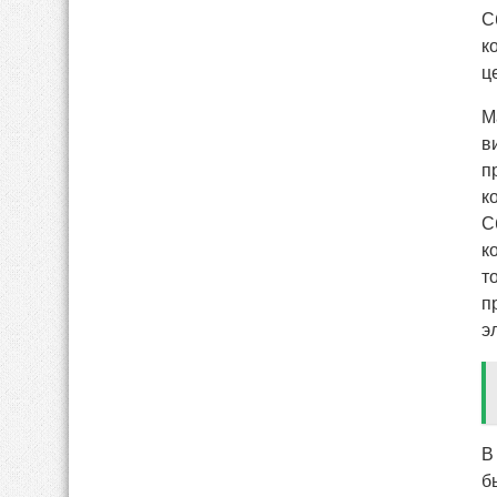
С
к
ц
М
в
п
к
С
к
т
п
э
В
б