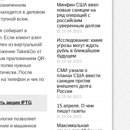
Минфин США ввел
граниченном
новые санкции на
 находится в деловом
ряд операций с
ступной всем.
российским
суверенным долгом
я собирает в
15.04.2021
. Если клиент взял
Исследование: какие
ален из виртуальной
угрозы могут ждать
рубль в ближайшем
ложение Take&Go от
будущем ​
ным приложением QR-
15.04.2021
с полки нужные
СМИ узнали о
тически. После
планах США ввести
на телефон и чек по
санкции против
внешнего долга
России
15.04.2021
ть акции IFTG
15 апреля. О чем
пишут газеты
15.04.2021
ология позволяет
Максимальная
ение и машинное