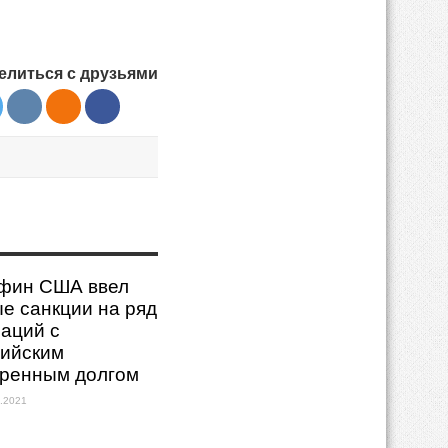
елиться с друзьями
фин США ввел
е санкции на ряд
аций с
сийским
еренным долгом
.2021