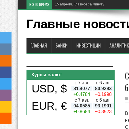
В ЭТО ВРЕМЯ
15 апреля. Главное за минуту
Главные новост
ГЛАВНАЯ
БАНКИ
ИНВЕСТИЦИИ
АНАЛИТИК
С
Курсы валют
с 7 авг.
с 6 авг.
б
USD, $
81.4077
80.9293
+0.4784
−0.1998
с 7 авг.
с 6 авг.
EUR, €
94.0585
93.1901
+0.8684
−0.3923
В
н
С